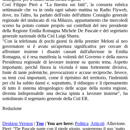
Così Filippo Pieri a "La finestra sui fatti", la consueta rubrica
settimanale che va in onda ogni sabato mattina su Radio Flyweb,
dove, tra l'altro, ha parlato dell'esito dell'ultimo Consiglio generale
regionale del sindacato di via Milazzo, appuntamento che mercoledì
scorso ha potuto contare proprio sui contributi del neo presidente
della Regione Emilia Romagna Michele De Pascale e del segretario
generale nazionale della Cisl Luigi Sbarra.
"Con la telefonata di pochi giorni fa della premier Meloni al neo
governatore si è avuto un'apertura significativa per cercare di
affrontare insieme i disastri causati dall'alluvione in Emilia
Romagna, si è resa manifesta la volontà del Governo e della nuova
Presidenza regionale di lavorare insieme su questo tema. Aspetto
importante, perché finora la vicenda è stata fortemente divisiva,
fonte di tante polemiche, provocazioni e accuse reciproche. Invece,
su temi così importanti, come il ripristino del territorio, l'indennità
per chi ha subito danni e, soprattutto, il ridisegno e il ripensamento
di tutto il sistema idrogeologico delle acque della nostra regione,
diventa indispensabile una decisa spinta a lavorare insieme", ha
sottolineato il segretario generale della Cisl ER.
Redazione
Desktop Version
|
Top
|
You are here:
Politica
Articoli
Alluvione.
Pieri: “De Pascale parte con il piede giusto, sosterremo il suo ‘patto