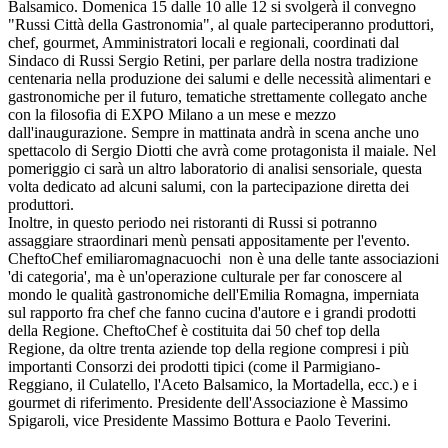
Balsamico. Domenica 15 dalle 10 alle 12 si svolgerà il convegno
"Russi Città della Gastronomia", al quale parteciperanno produttori,
chef, gourmet, Amministratori locali e regionali, coordinati dal
Sindaco di Russi Sergio Retini, per parlare della nostra tradizione
centenaria nella produzione dei salumi e delle necessità alimentari e
gastronomiche per il futuro, tematiche strettamente collegato anche
con la filosofia di EXPO Milano a un mese e mezzo
dall'inaugurazione. Sempre in mattinata andrà in scena anche uno
spettacolo di Sergio Diotti che avrà come protagonista il maiale. Nel
pomeriggio ci sarà un altro laboratorio di analisi sensoriale, questa
volta dedicato ad alcuni salumi, con la partecipazione diretta dei
produttori.
Inoltre, in questo periodo nei ristoranti di Russi si potranno
assaggiare straordinari menù pensati appositamente per l'evento.
CheftoChef emiliaromagnacuochi non è una delle tante associazioni
'di categoria', ma è un'operazione culturale per far conoscere al
mondo le qualità gastronomiche dell'Emilia Romagna, imperniata
sul rapporto fra chef che fanno cucina d'autore e i grandi prodotti
della Regione. CheftoChef è costituita dai 50 chef top della
Regione, da oltre trenta aziende top della regione compresi i più
importanti Consorzi dei prodotti tipici (come il Parmigiano-
Reggiano, il Culatello, l'Aceto Balsamico, la Mortadella, ecc.) e i
gourmet di riferimento. Presidente dell'Associazione è Massimo
Spigaroli, vice Presidente Massimo Bottura e Paolo Teverini.