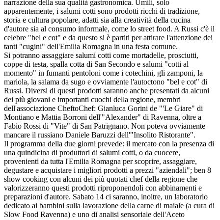
narrazione della sua qualità gastronomica. Umili, solo
apparentemente, i salumi cotti sono prodotti ricchi di tradizione,
storia e cultura popolare, adatti sia alla creatività della cucina
d'autore sia al consumo informale, come lo street food. A Russi c'è il
celebre "bel e cot" e da questo si è partiti per attirare l'attenzione dei
tanti "cugini" dell'Emilia Romagna in una festa comune.
Si potranno assaggiare salumi cotti come mortadelle, prosciutti,
coppe di testa, spalla cotta di San Secondo e salumi "cotti al
momento" in fumanti pentoloni come i cotechini, gli zamponi, la
mariola, la salama da sugo e ovviamente l'autoctono "bel e cot" di
Russi. Diversi di questi prodotti saranno anche presentati da alcuni
dei più giovani e importanti cuochi della regione, membri
dell'associazione CheftoChef: Gianluca Gorini de "'Le Giare" di
Montiano e Mattia Borroni dell'"Alexander" di Ravenna, oltre a
Fabio Rossi di "Vite" di San Patrignano. Non poteva ovviamente
mancare il russiano Daniele Baruzzi dell'"Insolito Ristorante".
Il programma della due giorni prevede: il mercato con la presenza di
una quindicina di produttori di salumi cotti, o da cuocere,
provenienti da tutta l'Emilia Romagna per scoprire, assaggiare,
degustare e acquistare i migliori prodotti a prezzi "aziendali"; ben 8
show cooking con alcuni dei più quotati chef della regione che
valorizzeranno questi prodotti riproponendoli con abbinamenti e
preparazioni d'autore. Sabato 14 ci saranno, inoltre, un laboratorio
dedicato ai bambini sulla lavorazione della carne di maiale (a cura di
Slow Food Ravenna) e uno di analisi sensoriale dell'Aceto