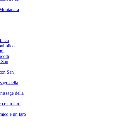
e Montanara
pubblico
cotti
 con San
inissage della
ico e un faro