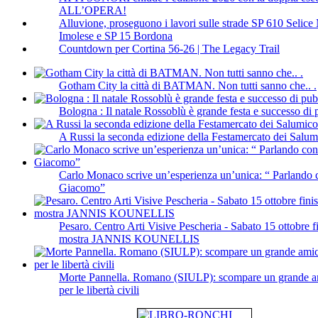
ALL’OPERA!
Alluvione, proseguono i lavori sulle strade SP 610 Selic
Imolese e SP 15 Bordona
Countdown per Cortina 56-26 | The Legacy Trail
Gotham City la città di BATMAN. Non tutti sanno che.. .
Bologna : Il natale Rossoblù è grande festa e successo di 
A Russi la seconda edizione della Festamercato dei Salumi
Carlo Monaco scrive un’esperienza un’unica: “ Parlando
Giacomo”
Pesaro. Centro Arti Visive Pescheria - Sabato 15 ottobre f
mostra JANNIS KOUNELLIS
Morte Pannella. Romano (SIULP): scompare un grande am
per le libertà civili