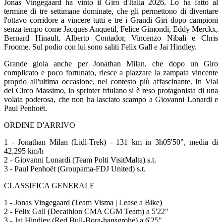
Jonas Vingegaard ha vinto il Giro d'Italia 2026. Lo ha fatto al
termine di tre settimane dominate, che gli permettono di diventare
l'ottavo corridore a vincere tutti e tre i Grandi Giri dopo campioni
senza tempo come Jacques Anquetil, Felice Gimondi, Eddy Merckx,
Bernard Hinault, Alberto Contador, Vincenzo Nibali e Chris
Froome. Sul podio con lui sono saliti Felix Gall e Jai Hindley.
Grande gioia anche per Jonathan Milan, che dopo un Giro
complicato e poco fortunato, riesce a piazzare la zampata vincente
proprio all'ultima occasione, nel contesto più affascinante. In Vial
del Circo Massimo, lo sprinter friulano si è reso protagonista di una
volata poderosa, che non ha lasciato scampo a Giovanni Lonardi e
Paul Penhoët.
ORDINE D'ARRIVO
1 - Jonathan Milan (Lidl-Trek) - 131 km in 3h05'50", media di
42,295 km/h
2 - Giovanni Lonardi (Team Polti VisitMalta) s.t.
3 - Paul Penhoët (Groupama-FDJ United) s.t.
CLASSIFICA GENERALE
1 - Jonas Vingegaard (Team Visma | Lease a Bike)
2 - Felix Gall (Decathlon CMA CGM Team) a 5'22"
3 - Jai Hindley (Red Bull-Bora-hansgrohe) a 6'25"