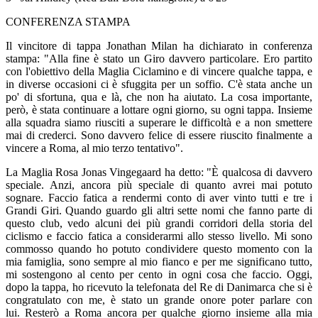
CONFERENZA STAMPA
Il vincitore di tappa Jonathan Milan ha dichiarato in conferenza
stampa: "Alla fine è stato un Giro davvero particolare. Ero partito
con l'obiettivo della Maglia Ciclamino e di vincere qualche tappa, e
in diverse occasioni ci è sfuggita per un soffio. C'è stata anche un
po' di sfortuna, qua e là, che non ha aiutato. La cosa importante,
però, è stata continuare a lottare ogni giorno, su ogni tappa. Insieme
alla squadra siamo riusciti a superare le difficoltà e a non smettere
mai di crederci. Sono davvero felice di essere riuscito finalmente a
vincere a Roma, al mio terzo tentativo".
La Maglia Rosa Jonas Vingegaard ha detto: "È qualcosa di davvero
speciale. Anzi, ancora più speciale di quanto avrei mai potuto
sognare. Faccio fatica a rendermi conto di aver vinto tutti e tre i
Grandi Giri. Quando guardo gli altri sette nomi che fanno parte di
questo club, vedo alcuni dei più grandi corridori della storia del
ciclismo e faccio fatica a considerarmi allo stesso livello. Mi sono
commosso quando ho potuto condividere questo momento con la
mia famiglia, sono sempre al mio fianco e per me significano tutto,
mi sostengono al cento per cento in ogni cosa che faccio. Oggi,
dopo la tappa, ho ricevuto la telefonata del Re di Danimarca che si è
congratulato con me, è stato un grande onore poter parlare con
lui. Resterò a Roma ancora per qualche giorno insieme alla mia